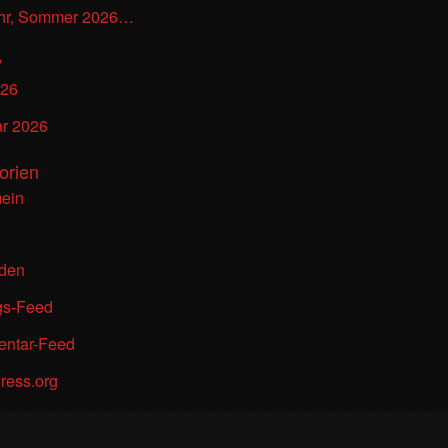
ahr, Sommer 2026…
v
026
ar 2026
orien
mein
den
gs-Feed
ntar-Feed
ress.org