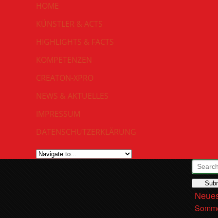
HOME
KÜNSTLER & ACTS
HIGHLIGHTS & FACTS
KOMPETENZEN
CREATON-XPRO
NEWS & AKTUELLES
IMPRESSUM
DATENSCHUTZERKLÄRUNG
Neues
Somme