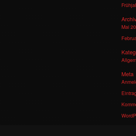
Frühj
Archi
Mai 2
Febru
Kateg
Allge
Meta
Anmel
Eintra
Komme
WordP