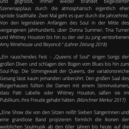
und gegroovt, immer wieder brandet begeisterter
Szenenapplaus durch die atmosphärisch eigentlich eher
spröde Stadthalle. Zwei Mal geht es quer durch die Jahrzehnte.
Von den legendären Anfängen des Soul in der Mitte des
vergangenen Jahrhunderts, über Donna Summer, Tina Turner
und Whitney Houston bis hin zu der viel zu jung verstorbenen
Amy Winehouse und Beyoncé.“
(Lahrer Zeitung 2018)
„Ein rauschendes Fest – „Queens of Soul“ singen Songs der
großen Diven und schlagen den Bogen vom Blues bis hin zum
Soul-Pop. Die Stimmgewalt der Queens, der variationsreiche
Gesang lässt kaum jemanden unberührt. Den großen Saal des
Bürgerhauses füllten die Damen mit einem Stimmvolumen,
dass Patti Labelle oder Whitney Houston, säßen sie im
Publikum, ihre Freude gehabt hätten.
(Münchner Merkur 2017)
„Eine Show die von den Sitzen reißt! Sieben Sängerinnen und
eine grandiose Band projizieren förmlich die Ikonen der
weiblichen Soulmusik ab den 60er Jahren bis heute auf die